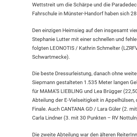
Wettstreit um die Schärpe und die Paradedec
Fahrschule in Münster-Handorf haben sich 28 v
Den einzigen Heimsieg auf den insgesamt vi
Stephanie Lutter mit einer schnellen und fehl
folgten LEONOTIS / Kathrin Schmelter (LZR
Schwartmecke).
Die beste Dressurleistung, danach ohne weite
Siepmann gestalteten 1.535 Meter langen Gel
für MAMA’S LIEBLING und Lea Brügger (22,50 
Abteilung der E-Vielseitigkeit in Appelhülse
Finale. Auch CANTANA GD / Lara Güler (2. m
Carla Lindner (3. mit 30 Punkten – RV Nottul
Die zweite Abteilung war den älteren ReiterInn