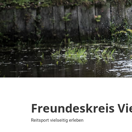
Zum
Inhalt
springen
Freundeskreis Vie
Reitsport vielseitig erleben