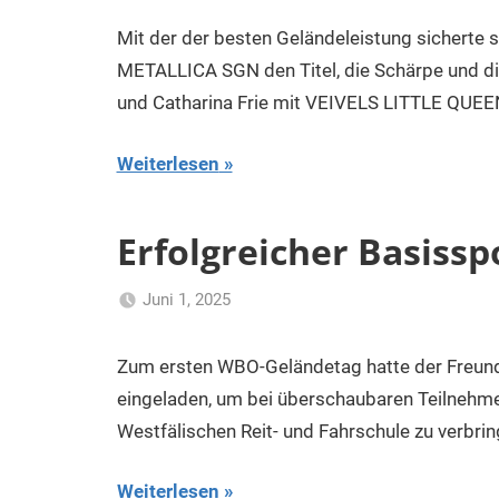
Klaus
Uncategorized
Kurk
Mit der der besten Geländeleistung sicherte 
METALLICA SGN den Titel, die Schärpe und di
und Catharina Frie mit VEIVELS LITTLE QUEE
Weiterlesen
Erfolgreicher Basissp
Juni 1, 2025
Klaus
Uncategorized
Kurk
Zum ersten WBO-Geländetag hatte der Freunde
eingeladen, um bei überschaubaren Teilnehme
Westfälischen Reit- und Fahrschule zu verbrin
Weiterlesen