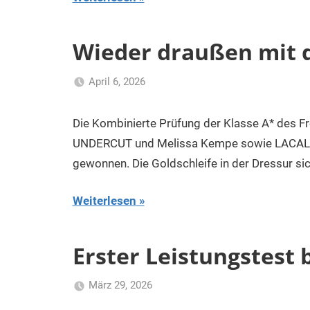
Wieder draußen mit 
April 6, 2026
Klaus
Uncategorized
Kurk
Die Kombinierte Prüfung der Klasse A* des F
UNDERCUT und Melissa Kempe sowie LACALO
gewonnen. Die Goldschleife in der Dressur si
Weiterlesen
Erster Leistungstest
März 29, 2026
Klaus
Uncategorized