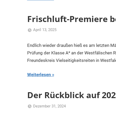
Frischluft-Premiere 
April 13, 2025
Klaus
Uncategorized
Kurk
Endlich wieder draußen hieß es am letzten M
Prüfung der Klasse A* an der Westfälischen Re
Freundeskreis Vielseitigkeitsreiten in Westfale
Weiterlesen
Der Rückblick auf 20
Dezember 31, 2024
Klaus
Uncategorized