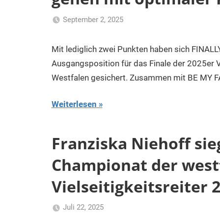
September 2, 2025
Klaus
Uncategorized
Kurk
Mit lediglich zwei Punkten haben sich FINAL
Ausgangsposition für das Finale der 2025er V5
Westfalen gesichert. Zusammen mit BE MY FA
Weiterlesen
Franziska Niehoff si
Championat der west
Vielseitigkeitsreiter 
Juli 22, 2025