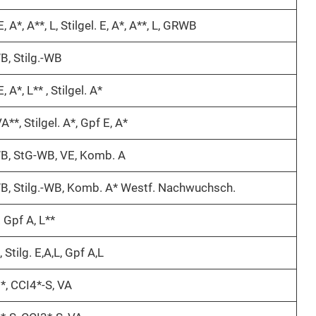
, A*, A**, L, Stilgel. E, A*, A**, L, GRWB
, Stilg.-WB
, A*, L** , Stilgel. A*
A**, Stilgel. A*, Gpf E, A*
, StG-WB, VE, Komb. A
, Stilg.-WB, Komb. A* Westf. Nachwuchsch.
 Gpf A, L**
Stilg. E,A,L, Gpf A,L
*, CCI4*-S, VA