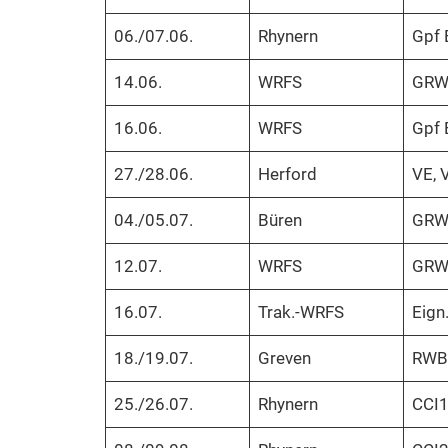
06./07.06.
Rhynern
Gpf E
14.06.
WRFS
GRWB
16.06.
WRFS
Gpf E
27./28.06.
Herford
VE, V
04./05.07.
Büren
GRWB
12.07.
WRFS
GRWB
16.07.
Trak.-WRFS
Eign.
18./19.07.
Greven
RWB, 
25./26.07.
Rhynern
CCI1