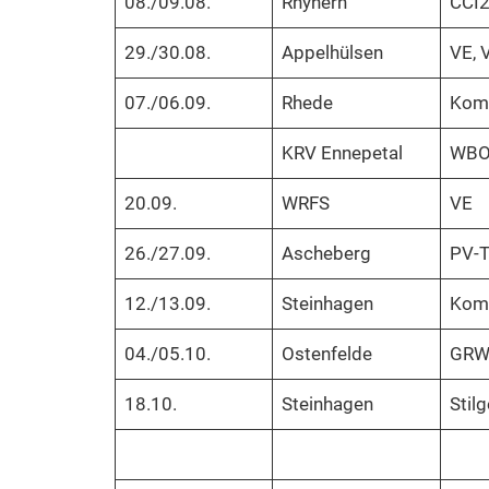
08./09.08.
Rhynern
CCI2
29./30.08.
Appelhülsen
VE, 
07./06.09.
Rhede
Komb
KRV Ennepetal
WB
20.09.
WRFS
VE
26./27.09.
Ascheberg
PV-T
12./13.09.
Steinhagen
Komb
04./05.10.
Ostenfelde
GRWB
18.10.
Steinhagen
Stilg