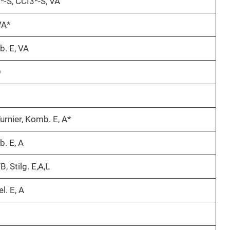
*-S, CCI3*-S, VA
VA*
. E, VA
O
urnier, Komb. E, A*
. E, A
, Stilg. E,A,L
el. E, A