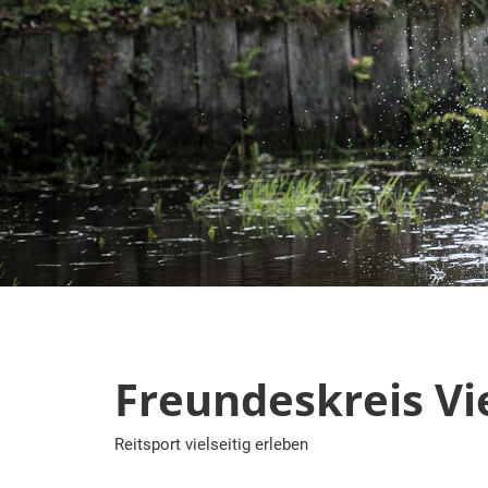
Zum
Inhalt
springen
Freundeskreis Vie
Reitsport vielseitig erleben