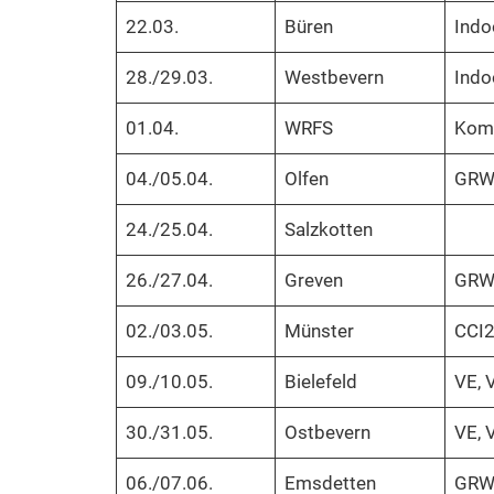
22.03.
Büren
Indo
28./29.03.
Westbevern
Indo
01.04.
WRFS
Komb
04./05.04.
Olfen
GRWB
24./25.04.
Salzkotten
26./27.04.
Greven
GRWB
02./03.05.
Münster
CCI2
09./10.05.
Bielefeld
VE, 
30./31.05.
Ostbevern
VE, 
06./07.06.
Emsdetten
GRWB