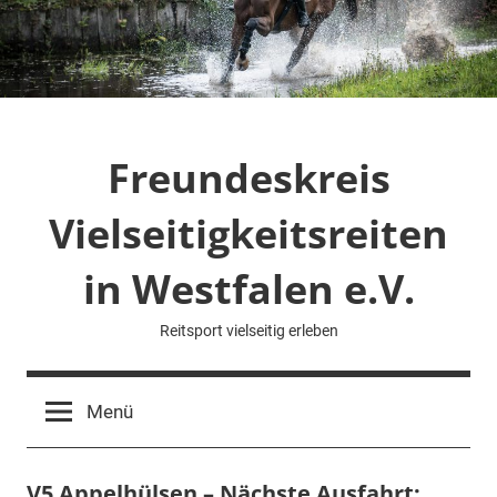
Zum
Inhalt
springen
Freundeskreis
Vielseitigkeitsreiten
in Westfalen e.V.
Reitsport vielseitig erleben
Menü
V5 Appelhülsen – Nächste Ausfahrt: