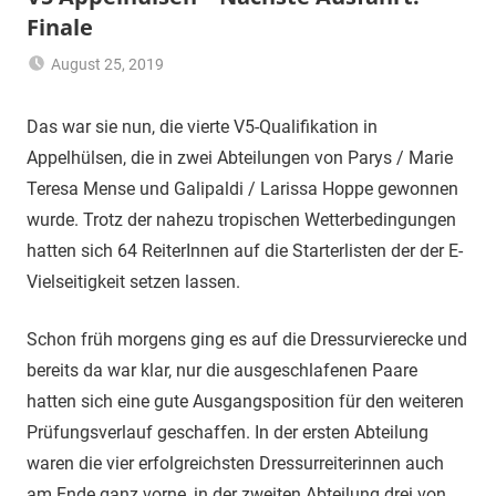
Finale
August 25, 2019
Thomas
Uncategorized
Schlüter
Das war sie nun, die vierte V5-Qualifikation in
Appelhülsen, die in zwei Abteilungen von Parys / Marie
Teresa Mense und Galipaldi / Larissa Hoppe gewonnen
wurde. Trotz der nahezu tropischen Wetterbedingungen
hatten sich 64 ReiterInnen auf die Starterlisten der der E-
Vielseitigkeit setzen lassen.
Schon früh morgens ging es auf die Dressurvierecke und
bereits da war klar, nur die ausgeschlafenen Paare
hatten sich eine gute Ausgangsposition für den weiteren
Prüfungsverlauf geschaffen. In der ersten Abteilung
waren die vier erfolgreichsten Dressurreiterinnen auch
am Ende ganz vorne, in der zweiten Abteilung drei von